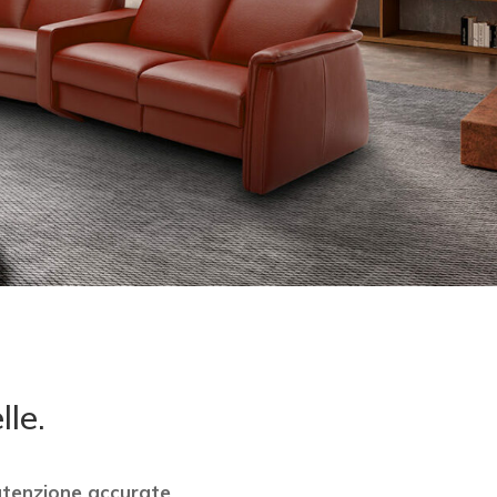
le.
tenzione accurate
.