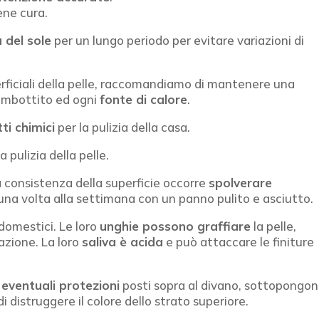
ene cura.
a del sole
per un lungo periodo per evitare variazioni di
perficiali della pelle, raccomandiamo di mantenere una
 imbottito ed ogni
fonte di calore
.
ti chimici
per la pulizia della casa.
a pulizia della pelle.
la consistenza
della superficie occorre
spolverare
una volta alla settimana con un panno pulito e asciutto.
 domestici. Le loro
unghie possono graffiare
la pelle,
azione. La loro
saliva è acida
e può attaccare le finiture
e eventuali protezioni
posti sopra al divano, sottopongon
i distruggere il colore dello strato superiore.