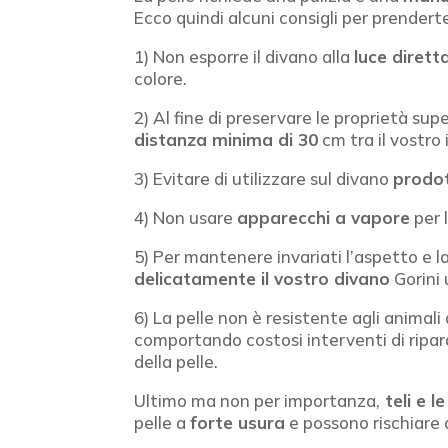
Ecco quindi alcuni consigli per prendert
1) Non esporre il divano alla
luce dirett
colore.
2) Al fine di preservare le proprietà su
distanza minima di 30
cm tra il vostro
3) Evitare di utilizzare sul
divano
prodot
4) Non usare
apparecchi a vapore
per l
5) Per mantenere invariati l’aspetto e 
delicatamente il vostro divano
Gorini 
6) La pelle non è resistente agli animali
comportando costosi interventi di ripar
della pelle.
Ultimo ma non per importanza,
teli e l
pelle a
forte usura
e possono rischiare d