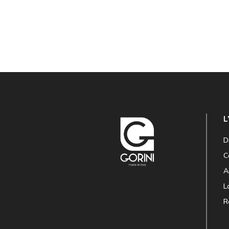
L
D
C
A
L
R