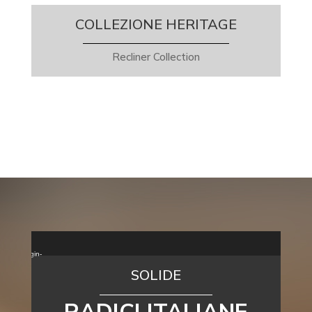
COLLEZIONE HERITAGE
Recliner Collection
Video
Player
-It-all-begin-
SOLIDE
RADICI ITALIANE