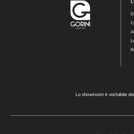
L
D
C
A
L
R
Lo showroom è visitabile dal 