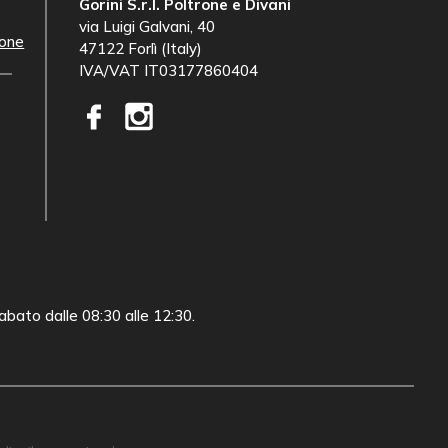
Gorini S.r.l. Poltrone e Divani
via Luigi Galvani, 40
ione
47122 Forlì (Italy)
IVA/VAT IT03177860404
sabato dalle 08:30 alle 12:30.